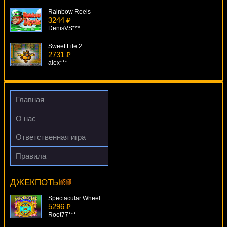
Rainbow Reels
3244 ₽
DenisVS***
Sweet Life 2
2731 ₽
alex***
Flying Ace
4834 ₽
Panamer***
Главная
The Exterminator
О нас
1832 ₽
beautif***
Ответственная игра
Crazy Vegas
Правила
931 ₽
A Night In Paris
Cteb***
6498 ₽
aleg***
ДЖЕКПОТЫ
Spectacular Wheel Of Wealth
5296 ₽
Root77***