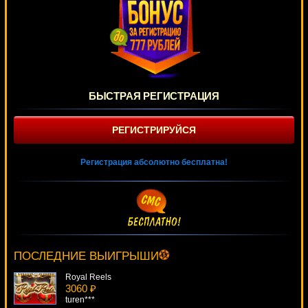
БЫСТРАЯ РЕГИСТРАЦИЯ
РЕГИСТРИРУЙСЯ
Регистрация абсолютно бесплатна!
Crazy Monkey
3301 ₽
turen***
ПОСЛЕДНИЕ ВЫИГРЫШИ
Royal Reels
3060 ₽
turen***