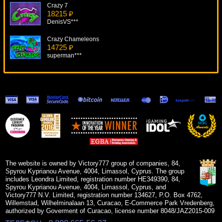
Crazy 7
18215 ₽
DenisVS***
Crazy Chameleons
14725 ₽
superman***
Ramesses Riches
6087 ₽
DenisVS***
Cash Balloons
17341 ₽
alex***
Dolphin Reef
19545 ₽
Cteb***
The website is owned by Victory777 group of companies, 84,
Spyrou Kyprianou Avenue, 4004, Limassol, Cyprus. The group
includes Leondra Limited, registration number HE349390, 84,
Spyrou Kyprianou Avenue, 4004, Limassol, Cyprus, and
Victory777 N.V. Limited, registration number 134627, P.O. Box 4762,
Willemstad, Wilhelminalaan 13, Curacao, E-Commerce Park Vredenberg,
authorized by Goverment of Curacao, license number 8048/JAZ2015-009