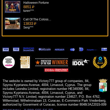
Halloween Fortune
8851 ₽
turen***
Call Of The Colosseum
13833 ₽
Serg***
Pharaoh King
5638 ₽
SmileLow***
Odysseus
13307 ₽
Root77***
True Illusions
14232 ₽
turen***
The website is owned by Victory777 group of companies, 84,
Spyrou Kyprianou Avenue, 4004, Limassol, Cyprus. The group
includes Leondra Limited, registration number HE349390, 84,
Spyrou Kyprianou Avenue, 4004, Limassol, Cyprus, and
Victory777 N.V. Limited, registration number 134627, P.O. Box 4762,
Willemstad, Wilhelminalaan 13, Curacao, E-Commerce Park Vredenberg,
authorized by Goverment of Curacao, license number 8048/JAZ2015-009