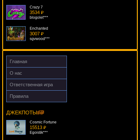
Crazy 7
3534 ₽
blogolet***
Enchanted
3007 ₽
sgvwood***
The Invisible Man
1002 ₽
Root77***
Главная
Zreczny Magic
О нас
990 ₽
Cteb***
Ответственная игра
Rooks Revenge
Правила
3770 ₽
Dracula
superman***
19750 ₽
Lucy***
ДЖЕКПОТЫ
Cosmic Fortune
15513 ₽
Egoistik***