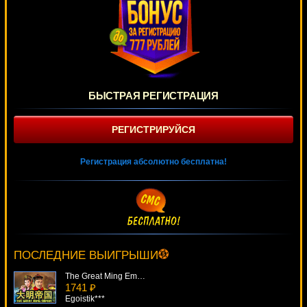
БЫСТРАЯ РЕГИСТРАЦИЯ
РЕГИСТРИРУЙСЯ
Регистрация абсолютно бесплатна!
Fortune Cookie
1382 ₽
Deni***
ПОСЛЕДНИЕ ВЫИГРЫШИ
The Great Ming Empire
1741 ₽
Egoistik***