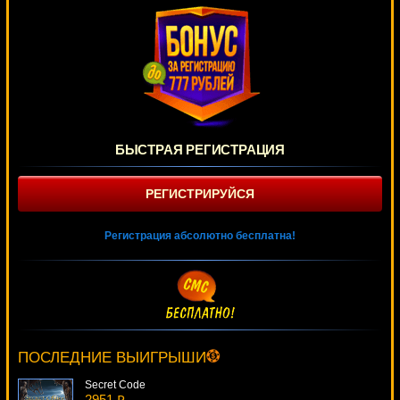
БЫСТРАЯ РЕГИСТРАЦИЯ
РЕГИСТРИРУЙСЯ
Регистрация абсолютно бесплатна!
Bush Telegraph
4978 ₽
number***
ПОСЛЕДНИЕ ВЫИГРЫШИ
Secret Code
2951 ₽