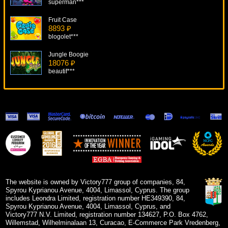
superman***
Fruit Case
8893 ₽
blogolet***
Jungle Boogie
18076 ₽
beautif***
Drive: Multiplier Mayhem
12953 ₽
Root77***
Rocky
16546 ₽
turen***
Pharaohs Gold III
6185 ₽
kat***
The website is owned by Victory777 group of companies, 84,
Spyrou Kyprianou Avenue, 4004, Limassol, Cyprus. The group
includes Leondra Limited, registration number HE349390, 84,
Spyrou Kyprianou Avenue, 4004, Limassol, Cyprus, and
Victory777 N.V. Limited, registration number 134627, P.O. Box 4762,
Willemstad, Wilhelminalaan 13, Curacao, E-Commerce Park Vredenberg,