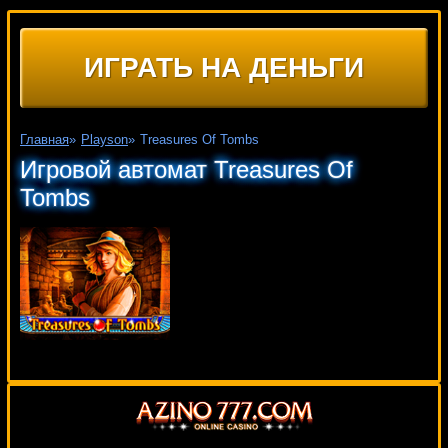
ИГРАТЬ НА ДЕНЬГИ
Главная
»
Playson
»
Treasures Of Tombs
Игровой автомат Treasures Of
Tombs