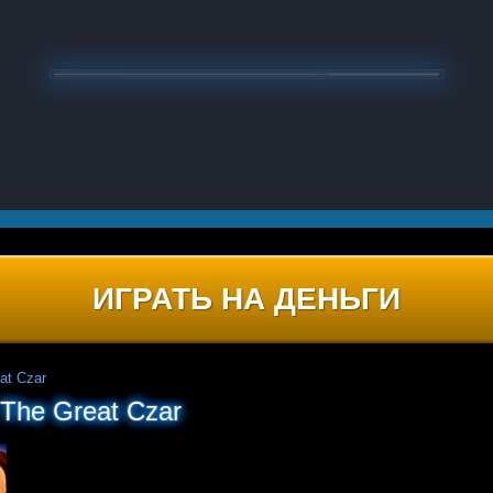
ИГРАТЬ НА ДЕНЬГИ
at Czar
The Great Czar