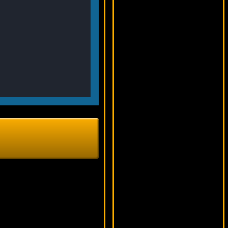
17350 ₽
superman***
Thunderstruck II
5769 ₽
Deni***
Xtra Hot
13798 ₽
loto***