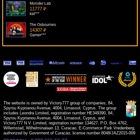
Monster Lab
11777 ₽
kat***
The Osbournes
14307 ₽
Gamer***
Ugga Bugga
14268 ₽
Deni***
Daredevil
14271 ₽
drink***
Mystery Planet
13944 ₽
Root77***
The website is owned by Victory777 group of companies, 84,
Spyrou Kyprianou Avenue, 4004, Limassol, Cyprus. The group
includes Leondra Limited, registration number HE349390, 84,
Spyrou Kyprianou Avenue, 4004, Limassol, Cyprus, and
Victory777 N.V. Limited, registration number 134627, P.O. Box 4762,
Willemstad, Wilhelminalaan 13, Curacao, E-Commerce Park Vredenberg,
authorized by Goverment of Curacao, license number 8048/JAZ2015-009