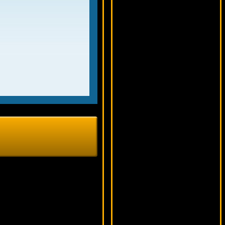
16189 ₽
Panamer***
Joker Wild
6620 ₽
Lucy***
Safari Heat
12839 ₽
superman***