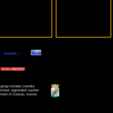
 group includes Leondra
mited, registration number
ment of Curacao, license