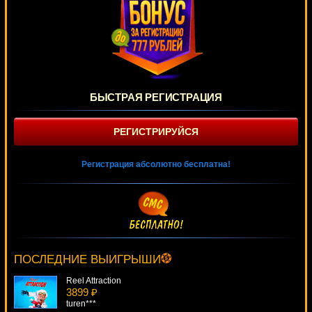
БЫСТРАЯ РЕГИСТРАЦИЯ
РЕГИСТРИРУЙСЯ
Регистрация абсолютно бесплатна!
Naughty Or Nice
2731 ₽
Root77***
ПОСЛЕДНИЕ ВЫИГРЫШИ
Reel Attraction
3899 ₽
turen***