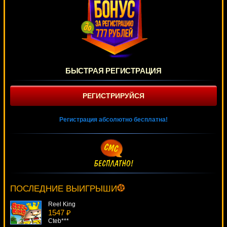
БЫСТРАЯ РЕГИСТРАЦИЯ
РЕГИСТРИРУЙСЯ
Регистрация абсолютно бесплатна!
1421 Voyages Of Zheng He
2321 ₽
Cteb***
ПОСЛЕДНИЕ ВЫИГРЫШИ
Reel King
1547 ₽
Cteb***