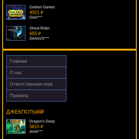
Golden Games
4921 ₽
Deni***
Ghost Rider
655 ₽
DenisVS***
Mega King
4048 ₽
alex***
Главная
Attila
О нас
2716 ₽
Root77***
Ответственная игра
Triple Magic
Правила
197 ₽
Lady In Red
Cteb***
17848 ₽
Serg***
ДЖЕКПОТЫ
Dragon's Deep
5815 ₽
drink***