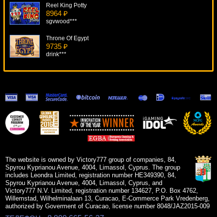
Reel King Potty
8964 ₽
sgvwood***
Throne Of Egypt
9735 ₽
drink***
Island 2
10649 ₽
SmileLow***
Tennis Stars
8557 ₽
number***
Slotfather
8206 ₽
SmileLow***
The website is owned by Victory777 group of companies, 84,
Spyrou Kyprianou Avenue, 4004, Limassol, Cyprus. The group
includes Leondra Limited, registration number HE349390, 84,
Spyrou Kyprianou Avenue, 4004, Limassol, Cyprus, and
Victory777 N.V. Limited, registration number 134627, P.O. Box 4762,
Willemstad, Wilhelminalaan 13, Curacao, E-Commerce Park Vredenberg,
authorized by Goverment of Curacao, license number 8048/JAZ2015-009