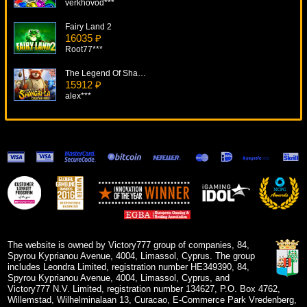
verkhovod***
Fairy Land 2
16035 ₽
Root77***
The Legend Of Shangri-La
15912 ₽
alex***
Shoot!
16514 ₽
blogolet***
Super Times Pay Hot Roll
5110 ₽
Deni***
Tiger Vs Bear
6680 ₽
ivan-lev***
The website is owned by Victory777 group of companies, 84,
Spyrou Kyprianou Avenue, 4004, Limassol, Cyprus. The group
includes Leondra Limited, registration number HE349390, 84,
Spyrou Kyprianou Avenue, 4004, Limassol, Cyprus, and
Victory777 N.V. Limited, registration number 134627, P.O. Box 4762,
Willemstad, Wilhelminalaan 13, Curacao, E-Commerce Park Vredenberg,