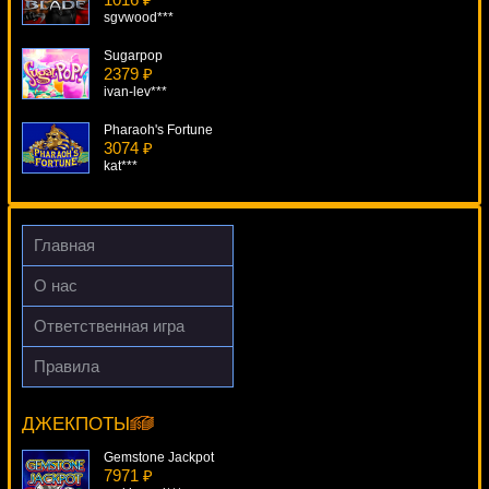
sgvwood***
Sugarpop
2379 ₽
ivan-lev***
Pharaoh's Fortune
3074 ₽
kat***
Hall Of Gods
2061 ₽
Lucy***
Главная
Football Fans
О нас
820 ₽
Root77***
Ответственная игра
Medusa's Gaze
Правила
2768 ₽
Stickers
Egoistik***
16379 ₽
Deni***
ДЖЕКПОТЫ
Gemstone Jackpot
7971 ₽