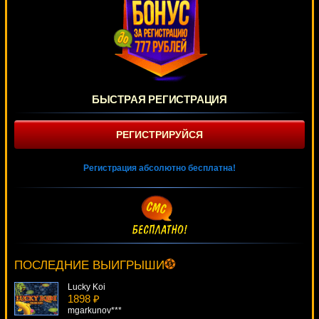
БЫСТРАЯ РЕГИСТРАЦИЯ
РЕГИСТРИРУЙСЯ
Регистрация абсолютно бесплатна!
Just Jewels Deluxe
3025 ₽
alex***
ПОСЛЕДНИЕ ВЫИГРЫШИ
Lucky Koi
1898 ₽
mgarkunov***