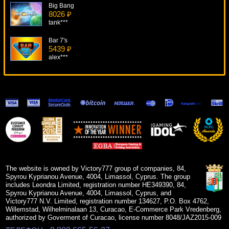
Big Bang
8026 ₽
tank***
Bar 7's
5439 ₽
alex***
Mega Fortune
18364 ₽
DenisVS***
Silent Run
7352 ₽
Cteb***
Piggy Fortunes
18583 ₽
Serg***
The website is owned by Victory777 group of companies, 84,
Spyrou Kyprianou Avenue, 4004, Limassol, Cyprus. The group
includes Leondra Limited, registration number HE349390, 84,
Spyrou Kyprianou Avenue, 4004, Limassol, Cyprus, and
Victory777 N.V. Limited, registration number 134627, P.O. Box 4762,
Willemstad, Wilhelminalaan 13, Curacao, E-Commerce Park Vredenberg,
authorized by Goverment of Curacao, license number 8048/JAZ2015-009