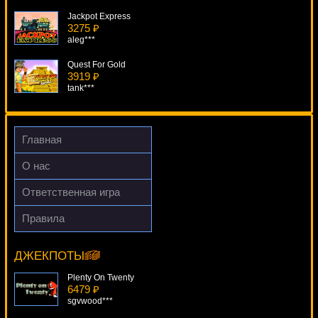
Jackpot Express
3275 ₽
aleg***
Quest For Gold
3919 ₽
tank***
Alaskan Fishing
960 ₽
DenisVS***
Главная
True Sheriff
О нас
898 ₽
tank***
Ответственная игра
Riviera Riches
Правила
4126 ₽
Silent Movie
Cteb***
16038 ₽
blogolet***
ДЖЕКПОТЫ
Plenty On Twenty
6479 ₽
sgvwood***