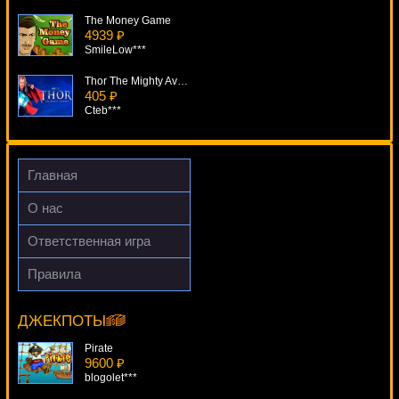
The Money Game
4939 ₽
SmileLow***
Thor The Mighty Avenger
405 ₽
Cteb***
California Gold
1916 ₽
Deni***
Главная
Munchkins
О нас
3125 ₽
Deni***
Ответственная игра
Flowers
Правила
4699 ₽
Chicago
Panamer***
16039 ₽
Egoistik***
ДЖЕКПОТЫ
Pirate
9600 ₽
blogolet***