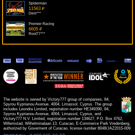
Spiderman
11563 ₽
Deni***
Premier Racing
6605 ₽
Root77***
Hells Grannies
6906 ₽
Cteb***
Secrets Of The Sand
12874 ₽
blogolet***
Bobby 7s
7840 ₽
mgarkunov***
The website is owned by Victory777 group of companies, 84,
Spyrou Kyprianou Avenue, 4004, Limassol, Cyprus. The group
includes Leondra Limited, registration number HE349390, 84,
Spyrou Kyprianou Avenue, 4004, Limassol, Cyprus, and
Victory777 N.V. Limited, registration number 134627, P.O. Box 4762,
Willemstad, Wilhelminalaan 13, Curacao, E-Commerce Park Vredenberg,
authorized by Goverment of Curacao, license number 8048/JAZ2015-009