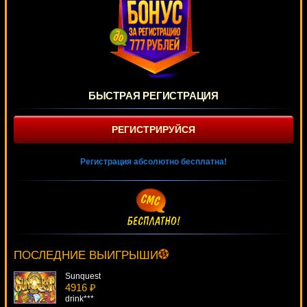
БЫСТРАЯ РЕГИСТРАЦИЯ
РЕГИСТРИРУЙСЯ
Регистрация абсолютно бесплатна!
Bank Cracker
4520 ₽
blogolet***
ПОСЛЕДНИЕ ВЫИГРЫШИ
Sunquest
4916 ₽
drink***