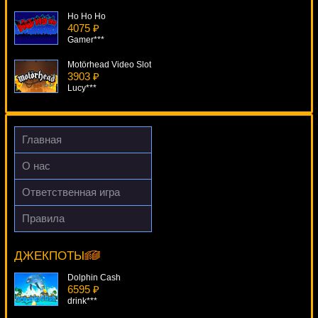
Ho Ho Ho
4075 ₽
Gamer***
Motörhead Video Slot
3903 ₽
Lucy***
Lucky Drink
4536 ₽
Cteb***
Главная
Thief
О нас
3254 ₽
blogolet***
Ответственная игра
Lucky Haunter
Правила
4655 ₽
Fruits And Sevens
loto***
14972 ₽
alex***
ДЖЕКПОТЫ
Dolphin Cash
6595 ₽
drink***