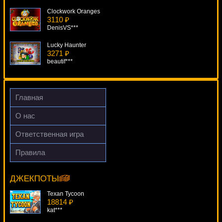
Clockwork Oranges
3110 ₽
DenisVS***
Lucky Haunter
3271 ₽
beautif***
Chippendales
1356 ₽
DenisVS***
Главная
Black Widow
О нас
3520 ₽
SmileLow***
Ответственная игра
Texas Tea
Правила
3276 ₽
Sparta
lucky***
7353 ₽
Lucy***
ДЖЕКПОТЫ
Texan Tycoon
18814 ₽
kat***