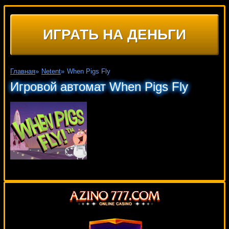
ИГРАТЬ НА ДЕНЬГИ
Главная
»
Netent
»
When Pigs Fly
Игровой автомат When Pigs Fly