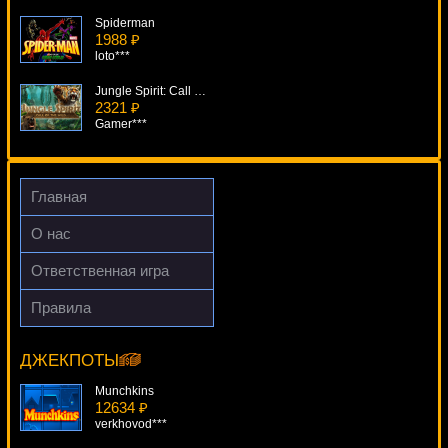
Spiderman
1988 ₽
loto***
Jungle Spirit: Call Of The Wild
2321 ₽
Gamer***
Ho Ho Ho
1945 ₽
mgarkunov***
Главная
Roman Riches
О нас
334 ₽
aleg***
Ответственная игра
Win Wizard
Правила
1721 ₽
King's Treasure
Deni***
18989 ₽
SmileLow***
ДЖЕКПОТЫ
Munchkins
12634 ₽
verkhovod***