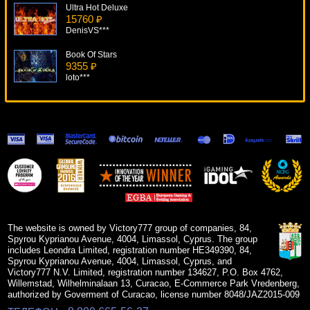
Ultra Hot Deluxe
15760 ₽
DenisVS***
Book Of Stars
9355 ₽
loto***
Builder Beaver
11921 ₽
Lucy***
Diamond Dreams
15893 ₽
ivan-lev***
Caribbean Holidays
6291 ₽
Serg***
The website is owned by Victory777 group of companies, 84,
Spyrou Kyprianou Avenue, 4004, Limassol, Cyprus. The group
includes Leondra Limited, registration number HE349390, 84,
Spyrou Kyprianou Avenue, 4004, Limassol, Cyprus, and
Victory777 N.V. Limited, registration number 134627, P.O. Box 4762,
Willemstad, Wilhelminalaan 13, Curacao, E-Commerce Park Vredenberg,
authorized by Goverment of Curacao, license number 8048/JAZ2015-009