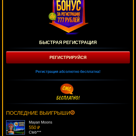
БЫСТРАЯ РЕГИСТРАЦИЯ
РЕГИСТРИРУЙСЯ
Регистрация абсолютно бесплатна!
Hook's Heroes
3808 ₽
Deni***
ПОСЛЕДНИЕ ВЫИГРЫШИ
Mayan Moons
550 ₽
Cteb***