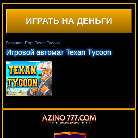
ИГРАТЬ НА ДЕНЬГИ
Главная
»
Rtg
»
Texan Tycoon
Игровой автомат Texan Tycoon