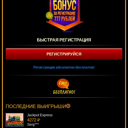
БЫСТРАЯ РЕГИСТРАЦИЯ
РЕГИСТРИРУЙСЯ
Регистрация абсолютно бесплатна!
The Angler
1346 ₽
DenisVS***
ПОСЛЕДНИЕ ВЫИГРЫШИ
Jackpot Express
4272 ₽
Serg***