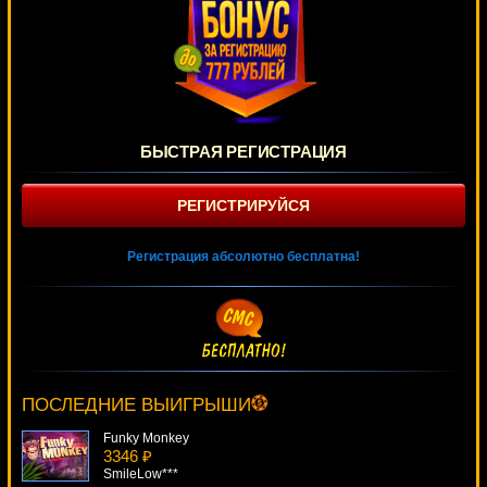
БЫСТРАЯ РЕГИСТРАЦИЯ
РЕГИСТРИРУЙСЯ
Регистрация абсолютно бесплатна!
Lucky Reels
1282 ₽
Gamer***
ПОСЛЕДНИЕ ВЫИГРЫШИ
Funky Monkey
3346 ₽
SmileLow***