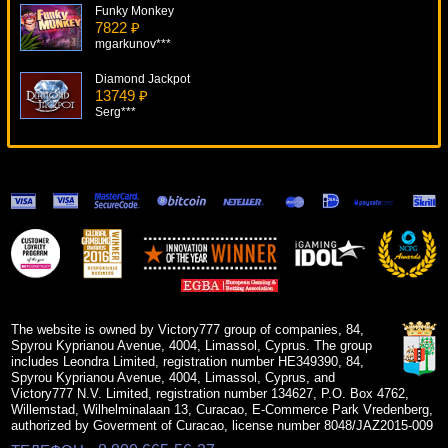
Funky Monkey
7822 ₽
mgarkunov***
Diamond Jackpot
13749 ₽
Serg***
Subtopia
8326 ₽
DenisVS***
7th Heaven
5658 ₽
mgarkunov***
Creature From The Black Lagoon
10586 ₽
Deni***
The website is owned by Victory777 group of companies, 84,
Spyrou Kyprianou Avenue, 4004, Limassol, Cyprus. The group
includes Leondra Limited, registration number HE349390, 84,
Spyrou Kyprianou Avenue, 4004, Limassol, Cyprus, and
Victory777 N.V. Limited, registration number 134627, P.O. Box 4762,
Willemstad, Wilhelminalaan 13, Curacao, E-Commerce Park Vredenberg,
authorized by Goverment of Curacao, license number 8048/JAZ2015-009