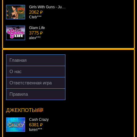
Girls With Guns - Jungle Heat
2062 ₽
Cteb***
Glam Life
3775 ₽
alex***
Santa's Wild Ride
4667 ₽
Egoistik***
Главная
Ace
О нас
4307 ₽
kat***
Ответственная игра
Winning Wizards
Правила
2588 ₽
Captain Venture
aleg***
9054 ₽
turen***
ДЖЕКПОТЫ
Cash Crazy
6381 ₽
turen***