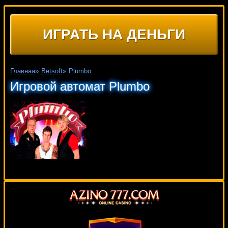
ИГРАТЬ НА ДЕНЬГИ
Главная
»
Betsoft
»
Plumbo
Игровой автомат Plumbo