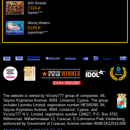
300 Shields
7324 ₽
Gamer***
Wacky Waters
6199 ₽
superman***
Wonder World
7431 ₽
Panamer***
Bar 7's
11646 ₽
sgvwood***
Aztec Power
7456 ₽
blogolet***
The website is owned by Victory777 group of companies, 84,
Spyrou Kyprianou Avenue, 4004, Limassol, Cyprus. The group
includes Leondra Limited, registration number HE349390, 84,
Spyrou Kyprianou Avenue, 4004, Limassol, Cyprus, and
Victory777 N.V. Limited, registration number 134627, P.O. Box 4762,
Willemstad, Wilhelminalaan 13, Curacao, E-Commerce Park Vredenberg,
authorized by Goverment of Curacao, license number 8048/JAZ2015-009