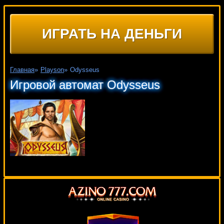
ИГРАТЬ НА ДЕНЬГИ
Главная
»
Playson
»
Odysseus
Игровой автомат Odysseus