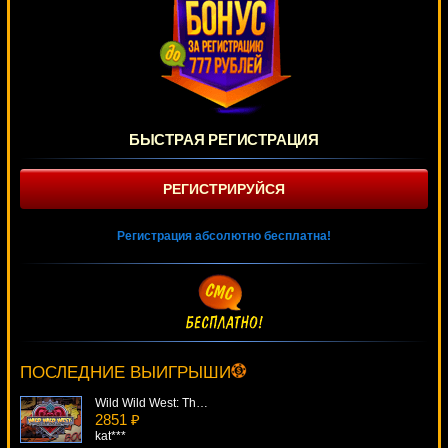
БЫСТРАЯ РЕГИСТРАЦИЯ
РЕГИСТРИРУЙСЯ
Регистрация абсолютно бесплатна!
Baywatch
4757 ₽
Panamer***
ПОСЛЕДНИЕ ВЫИГРЫШИ
Wild Wild West: The Great Train Heist
2851 ₽
kat***