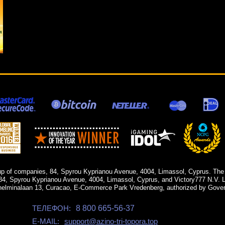
up of companies, 84, Spyrou Kyprianou Avenue, 4004, Limassol, Cyprus. The
84, Spyrou Kyprianou Avenue, 4004, Limassol, Cyprus, and Victory777 N.V. Li
helminalaan 13, Curacao, E-Commerce Park Vredenberg, authorized by Gover
ТЕЛЕФОН:
8 800 665-56-37
E-MAIL:
support@azino-tri-topora.top