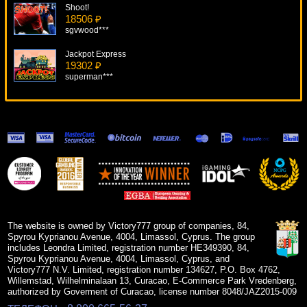
Shoot!
18506 ₽
sgvwood***
Jackpot Express
19302 ₽
superman***
Noah's Ark
16392 ₽
tank***
The Six Million Dollar Man
13361 ₽
sgvwood***
Cosmic Cat
5258 ₽
loto***
The website is owned by Victory777 group of companies, 84,
Spyrou Kyprianou Avenue, 4004, Limassol, Cyprus. The group
includes Leondra Limited, registration number HE349390, 84,
Spyrou Kyprianou Avenue, 4004, Limassol, Cyprus, and
Victory777 N.V. Limited, registration number 134627, P.O. Box 4762,
Willemstad, Wilhelminalaan 13, Curacao, E-Commerce Park Vredenberg,
authorized by Goverment of Curacao, license number 8048/JAZ2015-009