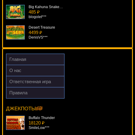
Big Kahuna Snakes And Ladders
485 ₽
blogolet***
Desert Treasure
4499 ₽
DenisVS***
Agent Jane Blonde
1911 ₽
mgarkunov***
Главная
Sushi Bar
О нас
413 ₽
ivan-lev***
Ответственная игра
Gnome
Правила
1202 ₽
Golden Tour
drink***
8114 ₽
ivan-lev***
ДЖЕКПОТЫ
Buffalo Thunder
18120 ₽
SmileLow***