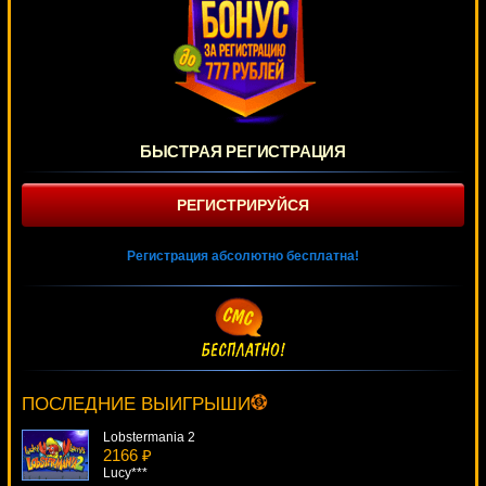
БЫСТРАЯ РЕГИСТРАЦИЯ
РЕГИСТРИРУЙСЯ
Регистрация абсолютно бесплатна!
Cops N Bandits
3625 ₽
turen***
ПОСЛЕДНИЕ ВЫИГРЫШИ
Lobstermania 2
2166 ₽
Lucy***