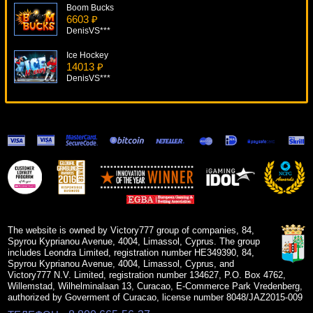
Boom Bucks
6603 ₽
DenisVS***
Ice Hockey
14013 ₽
DenisVS***
Thrill Seekers
9654 ₽
aleg***
Subtopia
15092 ₽
number***
Double Exposure Blackjack Pro Series
12165 ₽
kat***
The website is owned by Victory777 group of companies, 84,
Spyrou Kyprianou Avenue, 4004, Limassol, Cyprus. The group
includes Leondra Limited, registration number HE349390, 84,
Spyrou Kyprianou Avenue, 4004, Limassol, Cyprus, and
Victory777 N.V. Limited, registration number 134627, P.O. Box 4762,
Willemstad, Wilhelminalaan 13, Curacao, E-Commerce Park Vredenberg,
authorized by Goverment of Curacao, license number 8048/JAZ2015-009