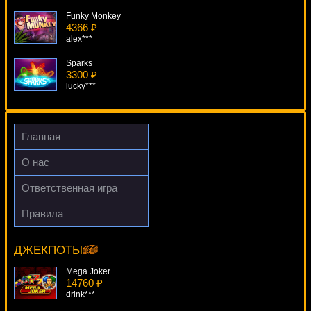
Funky Monkey
4366 ₽
alex***
Sparks
3300 ₽
lucky***
Fantastic Four
990 ₽
Panamer***
Главная
Miss Red
О нас
661 ₽
beautif***
Ответственная игра
Golden Dragon
Правила
4057 ₽
Genie Wild
drink***
12046 ₽
Gamer***
ДЖЕКПОТЫ
Mega Joker
14760 ₽
drink***