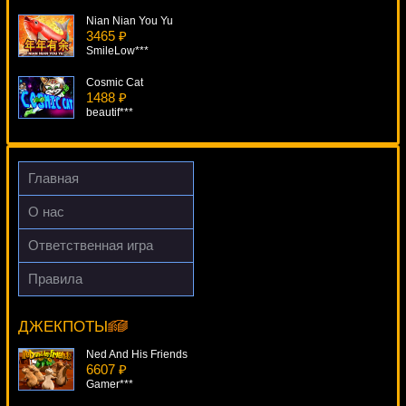
Nian Nian You Yu
3465 ₽
SmileLow***
Cosmic Cat
1488 ₽
beautif***
Twerk
4752 ₽
turen***
Главная
Bubbles
О нас
1662 ₽
aleg***
Ответственная игра
Tropic Reels
Правила
1962 ₽
4 Seasons
alex***
10074 ₽
kat***
ДЖЕКПОТЫ
Ned And His Friends
6607 ₽
Gamer***