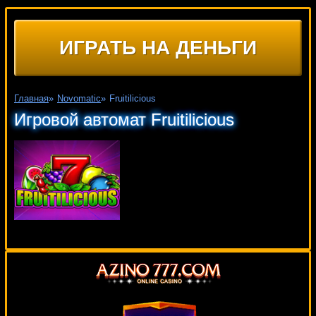
ИГРАТЬ НА ДЕНЬГИ
Главная
»
Novomatic
»
Fruitilicious
Игровой автомат Fruitilicious