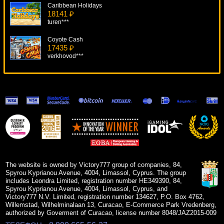
Caribbean Holidays
18141 ₽
turen***
Coyote Cash
17435 ₽
verkhovod***
The Great Czar
18185 ₽
Lucy***
Resident
16191 ₽
superman***
Glam Life
12638 ₽
lucky***
The website is owned by Victory777 group of companies, 84,
Spyrou Kyprianou Avenue, 4004, Limassol, Cyprus. The group
includes Leondra Limited, registration number HE349390, 84,
Spyrou Kyprianou Avenue, 4004, Limassol, Cyprus, and
Victory777 N.V. Limited, registration number 134627, P.O. Box 4762,
Willemstad, Wilhelminalaan 13, Curacao, E-Commerce Park Vredenberg,
authorized by Goverment of Curacao, license number 8048/JAZ2015-009