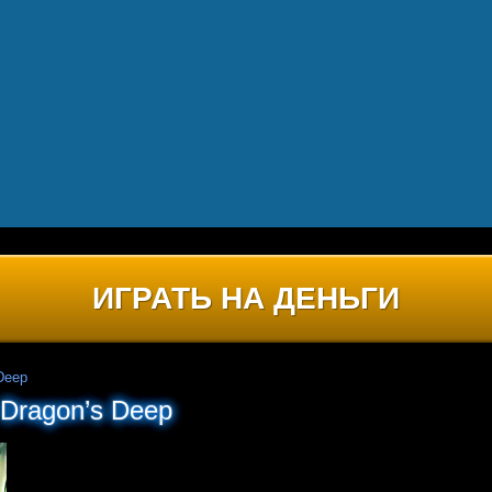
ИГРАТЬ НА ДЕНЬГИ
Deep
Dragon’s Deep