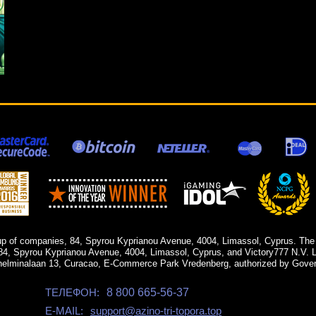
up of companies, 84, Spyrou Kyprianou Avenue, 4004, Limassol, Cyprus. The
84, Spyrou Kyprianou Avenue, 4004, Limassol, Cyprus, and Victory777 N.V. Li
helminalaan 13, Curacao, E-Commerce Park Vredenberg, authorized by Gover
ТЕЛЕФОН:
8 800 665-56-37
E-MAIL:
support@azino-tri-topora.top