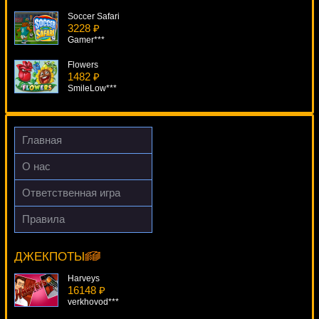
Soccer Safari
3228 ₽
Gamer***
Flowers
1482 ₽
SmileLow***
Machupicchu
2858 ₽
mgarkunov***
Главная
Back In Time
О нас
2739 ₽
kat***
Ответственная игра
Divine Fortune
Правила
4982 ₽
Surf Safari
Root77***
19228 ₽
superman***
ДЖЕКПОТЫ
Harveys
16148 ₽
verkhovod***