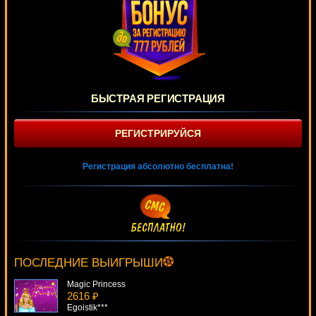
БЫСТРАЯ РЕГИСТРАЦИЯ
РЕГИСТРИРУЙСЯ
Регистрация абсолютно бесплатна!
Wheel Of Fortune: Triple Extreme Spin
4996 ₽
Root77***
ПОСЛЕДНИЕ ВЫИГРЫШИ
Magic Princess
2616 ₽
Egoistik***