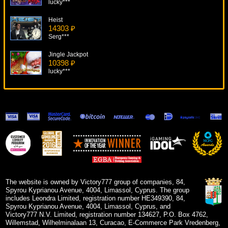
lucky***
Heist
14303 ₽
Serg***
Jingle Jackpot
10398 ₽
lucky***
Mamma Mia
7652 ₽
sgvwood***
Alice In Wonderland
5805 ₽
superman***
Roman Riches
17596 ₽
SmileLow***
The website is owned by Victory777 group of companies, 84,
Spyrou Kyprianou Avenue, 4004, Limassol, Cyprus. The group
includes Leondra Limited, registration number HE349390, 84,
Spyrou Kyprianou Avenue, 4004, Limassol, Cyprus, and
Victory777 N.V. Limited, registration number 134627, P.O. Box 4762,
Willemstad, Wilhelminalaan 13, Curacao, E-Commerce Park Vredenberg,