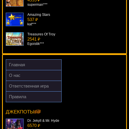
superman***
Amazing Stars
537 ₽
kat***
Treasures Of Troy
2541 ₽
Egoistik***
Dolphin Reef
2504 ₽
mgarkunov***
Главная
Vacation Station
О нас
4600 ₽
Cteb***
Ответственная игра
Always Hot Cubes
Правила
563 ₽
Ghost Pirates
sgvwood***
15011 ₽
Egoistik***
ДЖЕКПОТЫ
Dr. Jekyll & Mr. Hyde
6570 ₽