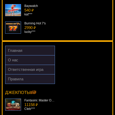
Baywatch
540 ₽
kat***
Burning Hot 7's
2990 ₽
lucky***
Football Rules!
2151 ₽
lucky***
Главная
Fruit Case
О нас
2414 ₽
turen***
Ответственная игра
Geisha Story
Правила
3903 ₽
Plumbo
Cteb***
13136 ₽
ivan-lev***
ДЖЕКПОТЫ
Fantasini: Master Of Mystery
11158 ₽
Cteb***