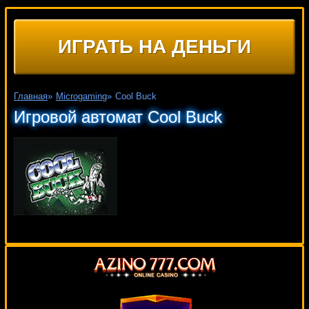
ИГРАТЬ НА ДЕНЬГИ
Главная
»
Microgaming
»
Cool Buck
Игровой автомат Cool Buck