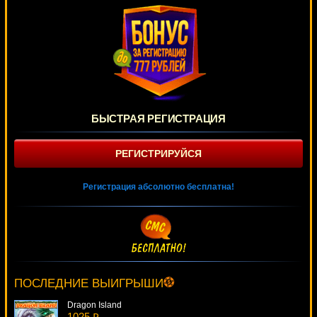
БЫСТРАЯ РЕГИСТРАЦИЯ
РЕГИСТРИРУЙСЯ
Регистрация абсолютно бесплатна!
Cash Farm
1947 ₽
Panamer***
ПОСЛЕДНИЕ ВЫИГРЫШИ
Dragon Island
1025 ₽