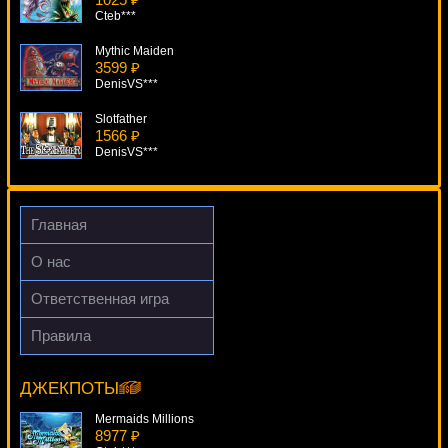
Cteb***
Mythic Maiden
3599 ₽
DenisVS***
Slotfather
1566 ₽
DenisVS***
Ice Hockey
2441 ₽
mgarkunov***
Главная
Ghouls Gold
О нас
392 ₽
drink***
Ответственная игра
Hot Chance
Правила
1813 ₽
Tunzamunni
drink***
5950 ₽
Lucy***
ДЖЕКПОТЫ
Mermaids Millions
8977 ₽