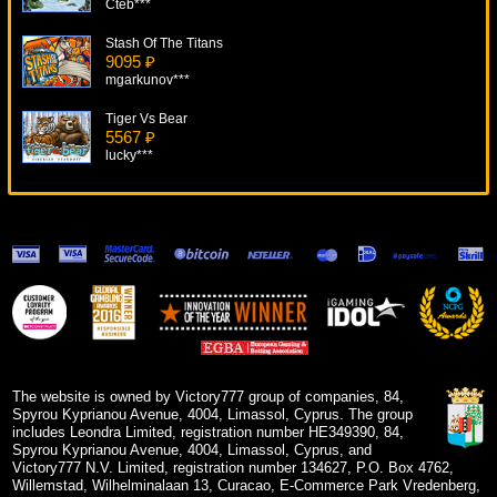
Cteb***
Stash Of The Titans
9095 ₽
mgarkunov***
Tiger Vs Bear
5567 ₽
lucky***
Rocky
6320 ₽
turen***
Apollo Rising
17579 ₽
number***
Fruits Of Ra
10074 ₽
beautif***
The website is owned by Victory777 group of companies, 84,
Spyrou Kyprianou Avenue, 4004, Limassol, Cyprus. The group
includes Leondra Limited, registration number HE349390, 84,
Spyrou Kyprianou Avenue, 4004, Limassol, Cyprus, and
Victory777 N.V. Limited, registration number 134627, P.O. Box 4762,
Willemstad, Wilhelminalaan 13, Curacao, E-Commerce Park Vredenberg,